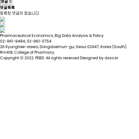
댓글
0
댓글목록
등록된 댓글이 없습니다.
Pharmaceutical Economics, Big Data Analysis & Policy
02-961-9484, 02-961-0754
26 Kyunghee-daero, Dongdaemun-gu, Seoul 02447, Korea (South)
Rm418, College of Pharmacy
Copyright ⓒ 2022. PEBD. All rights reserved.
Designed by dsso.kr