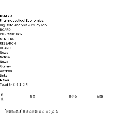
BOARD
Pharmaceutical Economics,
Big Data Analysis & Policy Lab
BOARD
INTRODUCTION
MEMBERS
RESEARCH
BOARD
News
Notice
News
Gallery
Awards
Links
News
Total 84건
6 페이지
번
제목
글쓴이
날짜
호
[헤럴드경제]콜레스테롤 관리 못하면 심